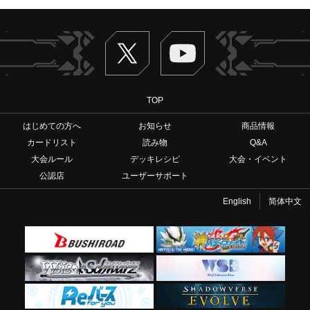
Twitter
ヴァンガードch
TOP
はじめての方へ
お知らせ
商品情報
カードリスト
読み物
Q&A
大会ルール
デッキレシピ
大会・イベント
公認店
ユーザーサポート
English
简体中文