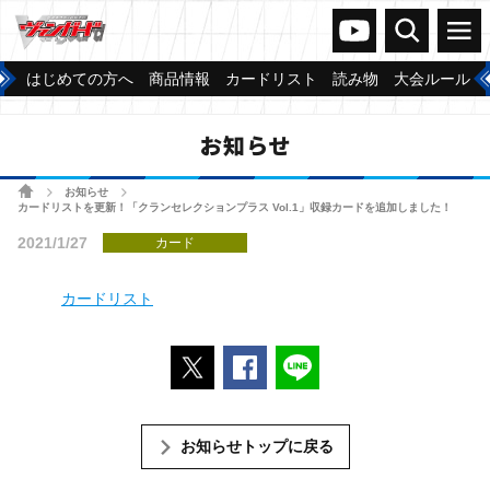
ヴァンガードch
検索
メニュー
はじめての方へ
商品情報
カードリスト
読み物
大会ルール
お知らせ
ホーム
お知らせ
>
>
カードリストを更新！「クランセレクションプラス Vol.1」収録カードを追加しました！
2021/1/27
カード
カードリスト
ポストする
Facebookでシェアする
LINEで送る
お知らせトップに戻る