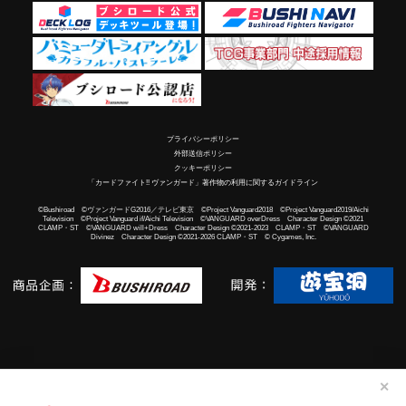
プライバシーポリシー
外部送信ポリシー
クッキーポリシー
「カードファイト!! ヴァンガード」著作物の利用に関するガイドライン
©Bushiroad ©ヴァンガードG2016／テレビ東京 ©Project Vanguard2018 ©Project Vanguard2019/Aichi
Television ©Project Vanguard if/Aichi Television ©VANGUARD overDress Character Design ©2021
CLAMP・ST ©VANGUARD will+Dress Character Design ©2021-2023 CLAMP・ST ©VANGUARD
Divinez Character Design ©2021-2026 CLAMP・ST © Cygames, Inc.
✕