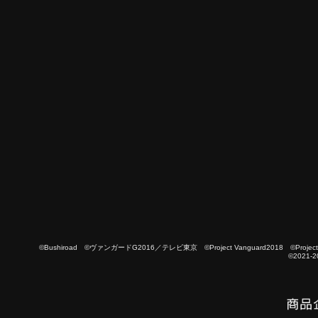
©Bushiroad ©ヴァンガードG2016／テレビ東京 ©Project Vanguard2018 ©Project Vanguard
©2021-2