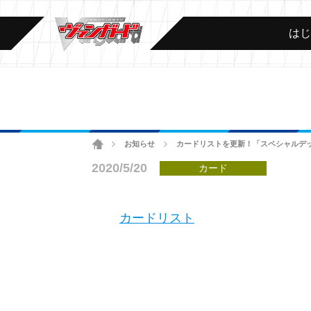
は
ホーム
お知らせ
カードリストを更新！「スペシャルデッ
>
>
2020/5/20
カード
カードリスト