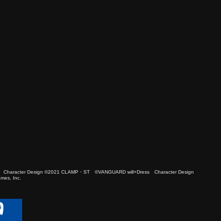
 Character Design ©2021 CLAMP・ST ©VANGUARD will+Dress Character Design
es, Inc.