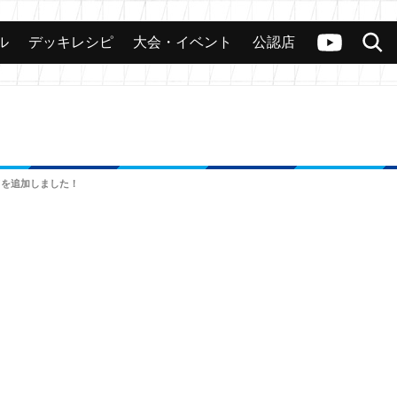
ル
デッキレシピ
大会・イベント
公認店
カード
大会
公認店舗
その他
ヴァンガードch
検索
ドを追加しました！