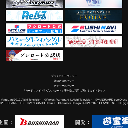
プライバシーポリシー
外部送信ポリシー
クッキーポリシー
「カードファイト!! ヴァンガード」著作物の利用に関するガイドライン
2019/Aichi Television ©Project Vanguard if/Aichi Television ©VANGUARD overDress
023 CLAMP・ST ©VANGUARD Divinez Character Design ©2021-2026 CLAMP・ST © Cygam