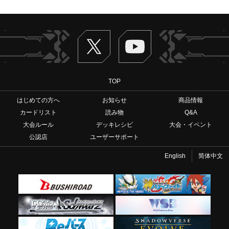
Twitter
ヴァンガードch
TOP
はじめての方へ
お知らせ
商品情報
カードリスト
読み物
Q&A
大会ルール
デッキレシピ
大会・イベント
公認店
ユーザーサポート
English
简体中文