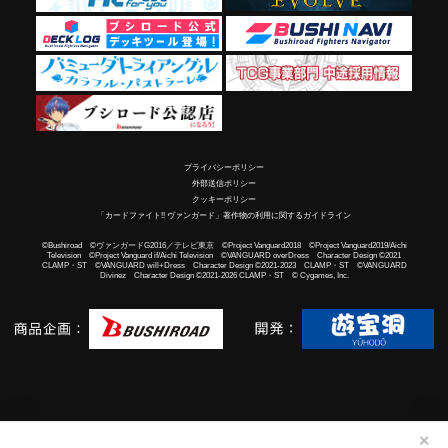
プライバシーポリシー
外部送信ポリシー
クッキーポリシー
「カードファイト!! ヴァンガード」著作物の利用に関するガイドライン
©Bushiroad ©ヴァンガードG2016／テレビ東京 ©Project Vanguard2018 ©Project Vanguard2019/Aichi
Television ©Project Vanguard if/Aichi Television ©VANGUARD overDress Character Design ©2021
CLAMP・ST ©VANGUARD will+Dress Character Design ©2021-2023 CLAMP・ST ©VANGUARD
Divinez Character Design ©2021-2026 CLAMP・ST © Cygames, Inc.
✕