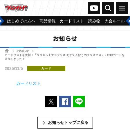
ヴァンガードch
検索
メニュー
はじめての方へ
商品情報
カードリスト
読み物
大会ルール
お知らせ
ホーム
お知らせ
>
>
カードリストを更新！「リリカルモナステリオ あわてんぼうのクリスマス」」収録カードを
追加しました！
2025/11/5
カード
カードリスト
ポストする
Facebookでシェアする
LINEで送る
お知らせトップに戻る