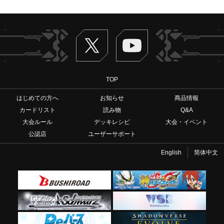
Twitter
ヴァンガードch
TOP
はじめての方へ
お知らせ
商品情報
カードリスト
読み物
Q&A
大会ルール
デッキレシピ
大会・イベント
公認店
ユーザーサポート
English
简体中文