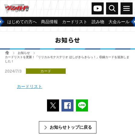
ヴァンガードch
検索
メニュー
はじめての方へ
商品情報
カードリスト
読み物
大会ルール
お知らせ
ホーム
お知らせ
>
>
カードリストを更新！「リリカルモナステリオ ほしがきらきらっ！」収録カードを追加しま
した！
2024/7/3
カード
カードリスト
ポストする
Facebookでシェアする
LINEで送る
お知らせトップに戻る