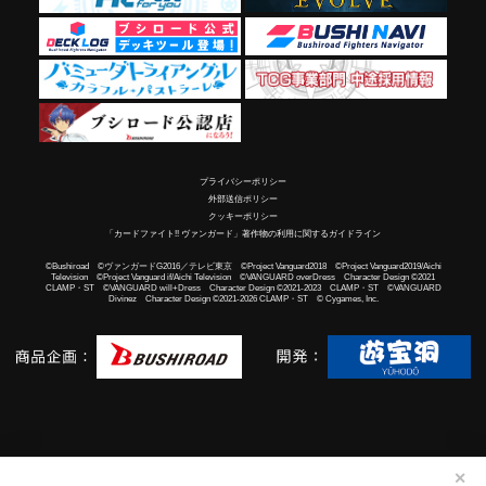
プライバシーポリシー
外部送信ポリシー
クッキーポリシー
「カードファイト!! ヴァンガード」著作物の利用に関するガイドライン
©Bushiroad ©ヴァンガードG2016／テレビ東京 ©Project Vanguard2018 ©Project Vanguard2019/Aichi
Television ©Project Vanguard if/Aichi Television ©VANGUARD overDress Character Design ©2021
CLAMP・ST ©VANGUARD will+Dress Character Design ©2021-2023 CLAMP・ST ©VANGUARD
Divinez Character Design ©2021-2026 CLAMP・ST © Cygames, Inc.
✕