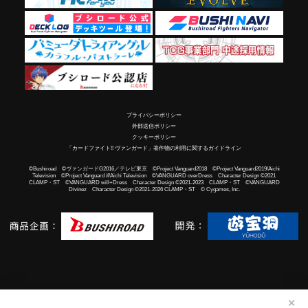
プライバシーポリシー
外部送信ポリシー
クッキーポリシー
「カードファイト!! ヴァンガード」著作物の利用に関するガイドライン
©Bushiroad ©ヴァンガードG2016／テレビ東京 ©Project Vanguard2018 ©Project Vanguard2019/Aichi
Television ©Project Vanguard if/Aichi Television ©VANGUARD overDress Character Design ©2021
CLAMP・ST ©VANGUARD will+Dress Character Design ©2021-2023 CLAMP・ST ©VANGUARD
Divinez Character Design ©2021-2026 CLAMP・ST © Cygames, Inc.
✕