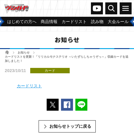
ヴァンガードch
検索
メニュー
はじめての方へ
商品情報
カードリスト
読み物
大会ルール
お知らせ
ホーム
お知らせ
>
>
カードリストを更新！「リリカルモナステリオ ～いたずらしちゃうぞっ～」収録カードを追
加しました！
2023/10/11
カード
カードリスト
ポストする
Facebookでシェアする
LINEで送る
お知らせトップに戻る