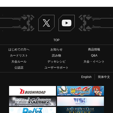
Twitter
ヴァンガードch
TOP
はじめての方へ
お知らせ
商品情報
カードリスト
読み物
Q&A
大会ルール
デッキレシピ
大会・イベント
公認店
ユーザーサポート
English
简体中文