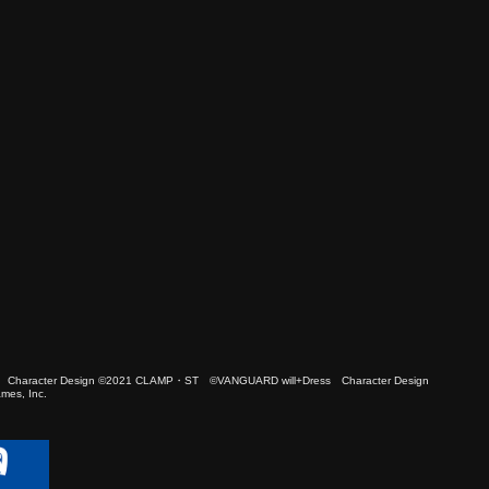
 Character Design ©2021 CLAMP・ST ©VANGUARD will+Dress Character Design
es, Inc.