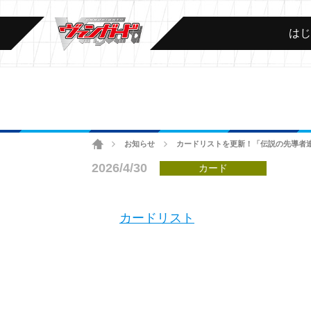
は
ホーム
お知らせ
カードリストを更新！「伝説の先導者
>
>
2026/4/30
カード
カードリスト