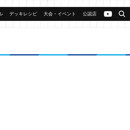
ル
デッキレシピ
大会・イベント
公認店
カード
大会
公認店舗
その他
ヴァンガードch
検索