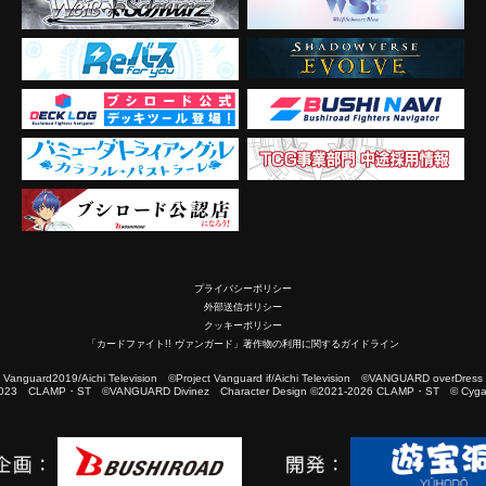
プライバシーポリシー
外部送信ポリシー
クッキーポリシー
「カードファイト!! ヴァンガード」著作物の利用に関するガイドライン
2019/Aichi Television ©Project Vanguard if/Aichi Television ©VANGUARD overDress
023 CLAMP・ST ©VANGUARD Divinez Character Design ©2021-2026 CLAMP・ST © Cygam