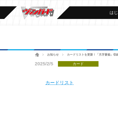
は
ホーム
お知らせ
カードリストを更新！「月牙蒼焔」収
>
>
2025/2/5
カード
カードリスト