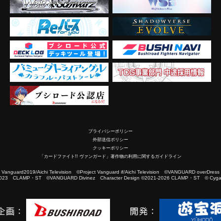
プライバシーポリシー
外部送信ポリシー
クッキーポリシー
「カードファイト!! ヴァンガード」著作物の利用に関するガイドライン
2019/Aichi Television ©Project Vanguard if/Aichi Television ©VANGUARD overDress
023 CLAMP・ST ©VANGUARD Divinez Character Design ©2021-2026 CLAMP・ST © Cygam