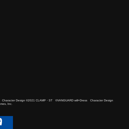
 Character Design ©2021 CLAMP・ST ©VANGUARD will+Dress Character Design
es, Inc.