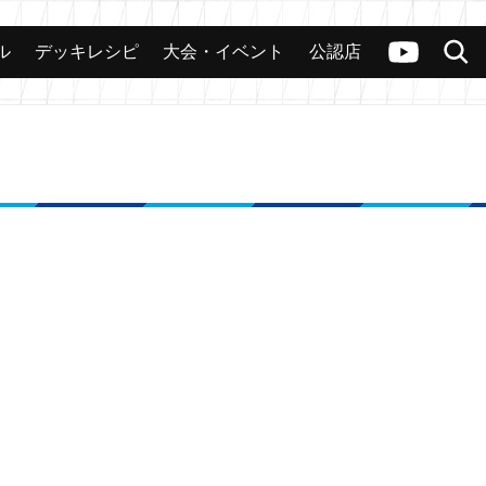
ル
デッキレシピ
大会・イベント
公認店
カード
大会
公認店舗
その他
ヴァンガードch
検索