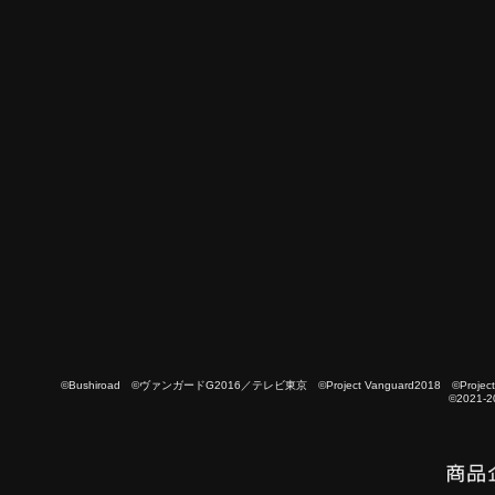
©Bushiroad ©ヴァンガードG2016／テレビ東京 ©Project Vanguard2018 ©Project Vanguard
©2021-2