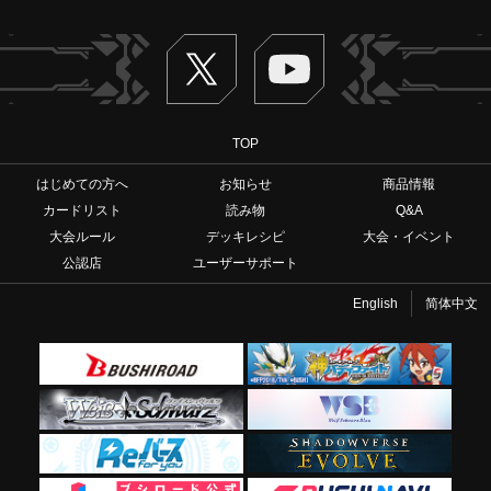
Twitter
ヴァンガードch
TOP
はじめての方へ
お知らせ
商品情報
カードリスト
読み物
Q&A
大会ルール
デッキレシピ
大会・イベント
公認店
ユーザーサポート
English
简体中文