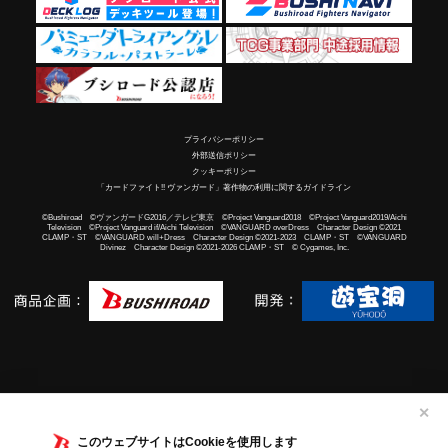
プライバシーポリシー
外部送信ポリシー
クッキーポリシー
「カードファイト!! ヴァンガード」著作物の利用に関するガイドライン
©Bushiroad ©ヴァンガードG2016／テレビ東京 ©Project Vanguard2018 ©Project Vanguard2019/Aichi
Television ©Project Vanguard if/Aichi Television ©VANGUARD overDress Character Design ©2021
CLAMP・ST ©VANGUARD will+Dress Character Design ©2021-2023 CLAMP・ST ©VANGUARD
Divinez Character Design ©2021-2026 CLAMP・ST © Cygames, Inc.
✕
このウェブサイトはCookieを使用します