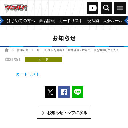
ヴァンガードch
検索
メニュー
はじめての方へ
商品情報
カードリスト
読み物
大会ルール
お知らせ
ホーム
お知らせ
カードリストを更新！「龍樹侵攻」収録カードを追加しました！
>
>
2023/2/1
カード
カードリスト
ポストする
Facebookでシェアする
LINEで送る
お知らせトップに戻る