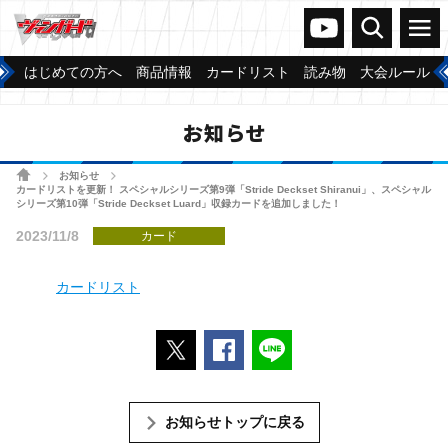
ヴァンガードch
検索
メニュー
はじめての方へ
商品情報
カードリスト
読み物
大会ルール
お知らせ
ホーム
お知らせ
>
>
カードリストを更新！ スペシャルシリーズ第9弾「Stride Deckset Shiranui」、スペシャル
シリーズ第10弾「Stride Deckset Luard」収録カードを追加しました！
2023/11/8
カード
カードリスト
ポストする
Facebookでシェアする
LINEで送る
お知らせトップに戻る