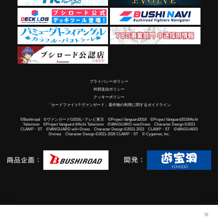
プライバシーポリシー
外部送信ポリシー
クッキーポリシー
「カードファイト!! ヴァンガード」著作物の利用に関するガイドライン
©Bushiroad ©ヴァンガードG2016／テレビ東京 ©Project Vanguard2018 ©Project Vanguard2019/Aichi
Television ©Project Vanguard if/Aichi Television ©VANGUARD overDress Character Design ©2021
CLAMP・ST ©VANGUARD will+Dress Character Design ©2021-2023 CLAMP・ST ©VANGUARD
Divinez Character Design ©2021-2026 CLAMP・ST © Cygames, Inc.
✕