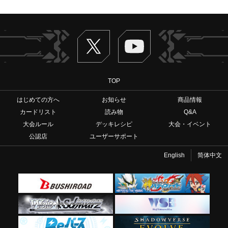
Twitter
ヴァンガードch
TOP
はじめての方へ
お知らせ
商品情報
カードリスト
読み物
Q&A
大会ルール
デッキレシピ
大会・イベント
公認店
ユーザーサポート
English
简体中文