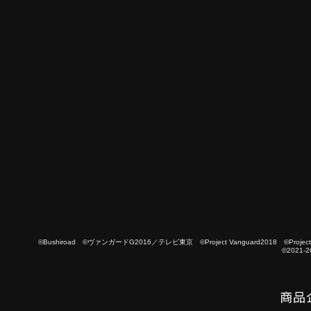
©Bushiroad ©ヴァンガードG2016／テレビ東京 ©Project Vanguard2018 ©Project Vanguard
©2021-2