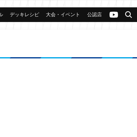
ル
デッキレシピ
大会・イベント
公認店
カード
大会
公認店舗
その他
ヴァンガードch
検索