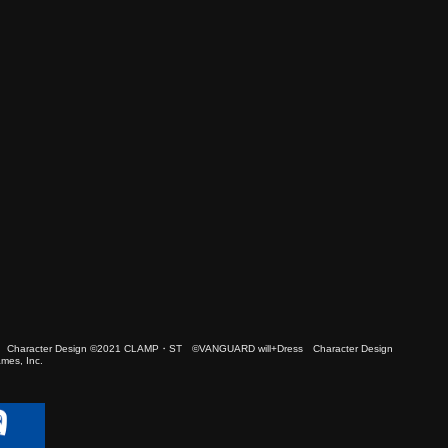
 Character Design ©2021 CLAMP・ST ©VANGUARD will+Dress Character Design
es, Inc.