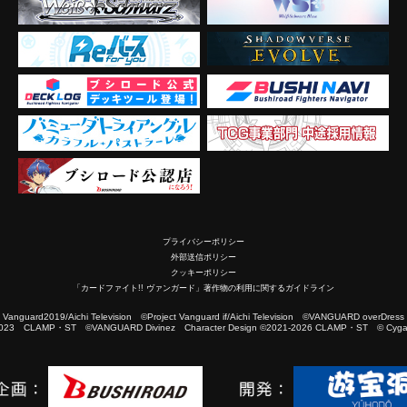
プライバシーポリシー
外部送信ポリシー
クッキーポリシー
「カードファイト!! ヴァンガード」著作物の利用に関するガイドライン
2019/Aichi Television ©Project Vanguard if/Aichi Television ©VANGUARD overDress
023 CLAMP・ST ©VANGUARD Divinez Character Design ©2021-2026 CLAMP・ST © Cygam