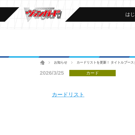
は
ホーム
お知らせ
カードリストを更新！ タイトルブース
>
>
2026/3/25
カード
カードリスト