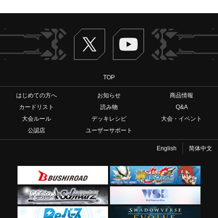
Twitter
ヴァンガードch
TOP
はじめての方へ
お知らせ
商品情報
カードリスト
読み物
Q&A
大会ルール
デッキレシピ
大会・イベント
公認店
ユーザーサポート
English
简体中文