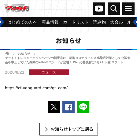
ヴァンガードch
検索
メニュー
はじめての方へ
商品情報
カードリスト
読み物
大会ルール
お知らせ
ホーム
お知らせ
>
>
ゲット！トレジャーキャンペーンの新景品に、新型コロナウイルス感染症対策として公認大
会を中止していた期間のWINNERカードが登場！ Web応募受付は8月21日(金)スタート！
2020/8/21
ニュース
https://cf-vanguard.com/gt_cam/
ポストする
Facebookでシェアする
LINEで送る
お知らせトップに戻る