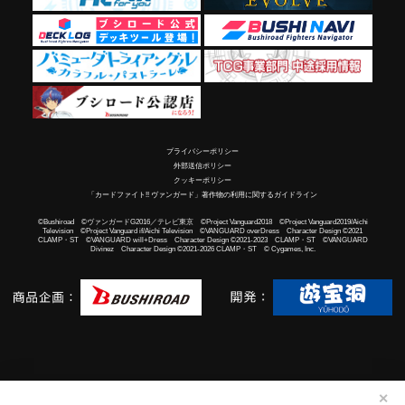
プライバシーポリシー
外部送信ポリシー
クッキーポリシー
「カードファイト!! ヴァンガード」著作物の利用に関するガイドライン
©Bushiroad ©ヴァンガードG2016／テレビ東京 ©Project Vanguard2018 ©Project Vanguard2019/Aichi
Television ©Project Vanguard if/Aichi Television ©VANGUARD overDress Character Design ©2021
CLAMP・ST ©VANGUARD will+Dress Character Design ©2021-2023 CLAMP・ST ©VANGUARD
Divinez Character Design ©2021-2026 CLAMP・ST © Cygames, Inc.
✕