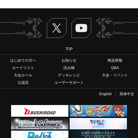
Twitter
ヴァンガードch
TOP
はじめての方へ
お知らせ
商品情報
カードリスト
読み物
Q&A
大会ルール
デッキレシピ
大会・イベント
公認店
ユーザーサポート
English
简体中文