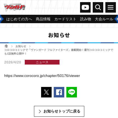
ヴァンガードch
検索
メニュー
はじめての方へ
商品情報
カードリスト
読み物
大会ルール
お知らせ
ホーム
お知らせ
>
>
コロコロコミックで「ヴァンガード フルファイターズ」連載開始！週刊コロコロコミックで
も1話無料公開中！
2026/4/20
ニュース
https://www.corocoro.jp/chapter/50176/viewer
ポストする
Facebookでシェアする
LINEで送る
お知らせトップに戻る