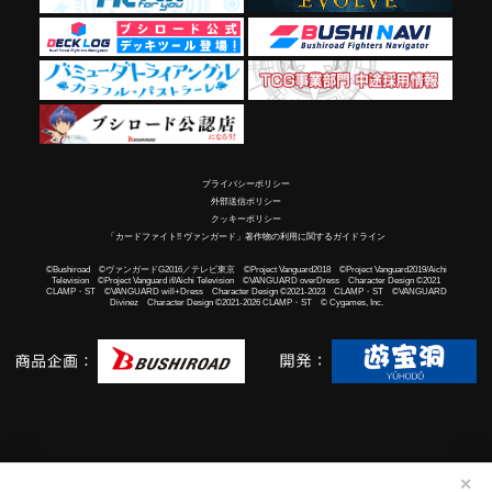
プライバシーポリシー
外部送信ポリシー
クッキーポリシー
「カードファイト!! ヴァンガード」著作物の利用に関するガイドライン
©Bushiroad ©ヴァンガードG2016／テレビ東京 ©Project Vanguard2018 ©Project Vanguard2019/Aichi
Television ©Project Vanguard if/Aichi Television ©VANGUARD overDress Character Design ©2021
CLAMP・ST ©VANGUARD will+Dress Character Design ©2021-2023 CLAMP・ST ©VANGUARD
Divinez Character Design ©2021-2026 CLAMP・ST © Cygames, Inc.
✕