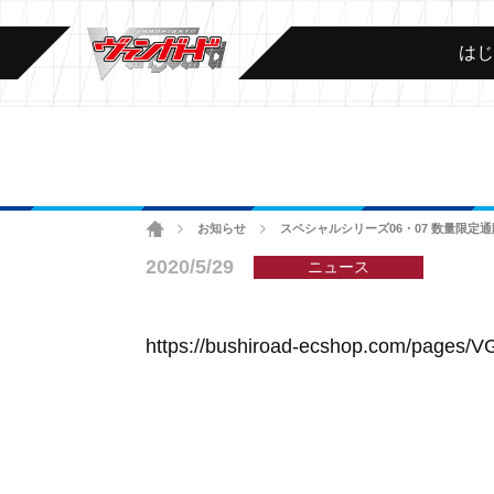
は
ホーム
お知らせ
スペシャルシリーズ06・07 数量限定通
>
>
2020/5/29
ニュース
https://bushiroad-ecshop.com/pages/