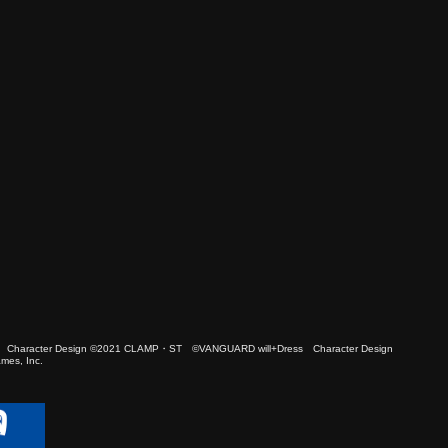
 Character Design ©2021 CLAMP・ST ©VANGUARD will+Dress Character Design
es, Inc.