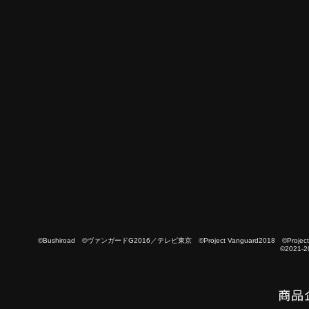
©Bushiroad ©ヴァンガードG2016／テレビ東京 ©Project Vanguard2018 ©Project Vanguard
©2021-2