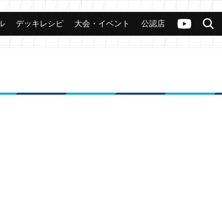
ル
デッキレシピ
大会・イベント
公認店
カード
大会
公認店舗
その他
ヴァンガードch
検索