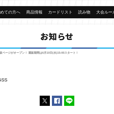
じめての方へ
商品情報
カードリスト
読み物
大会ルー
お知らせ
販ページがオープン！ 通販期間は6月10日(水)15:00スタート！
VGSS
ポストする
Facebookでシェアする
LINEで送る