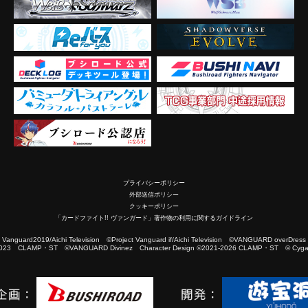
プライバシーポリシー
外部送信ポリシー
クッキーポリシー
「カードファイト!! ヴァンガード」著作物の利用に関するガイドライン
2019/Aichi Television ©Project Vanguard if/Aichi Television ©VANGUARD overDress
023 CLAMP・ST ©VANGUARD Divinez Character Design ©2021-2026 CLAMP・ST © Cygam