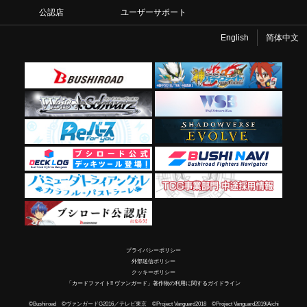
公認店
ユーザーサポート
English
简体中文
プライバシーポリシー
外部送信ポリシー
クッキーポリシー
「カードファイト!! ヴァンガード」著作物の利用に関するガイドライン
©Bushiroad ©ヴァンガードG2016／テレビ東京 ©Project Vanguard2018 ©Project Vanguard2019/Aichi