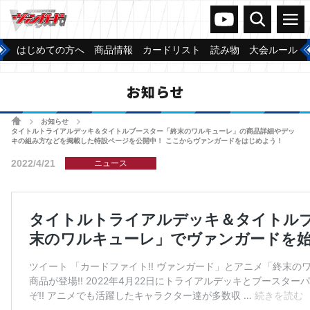
ヴァンガードch
検索
メニュー
はじめての方へ
商品情報
カードリスト
読み物
大会ルール
お知らせ
ホーム
お知らせ
>
>
タイトルトライアルデッキ＆タイトルブースター「終末のワルキューレ」の商品詳細やデッ
キの組み方などを掲載した特設ページを公開中！ ここからヴァンガードをはじめよう！
2022/4/21
ニュース