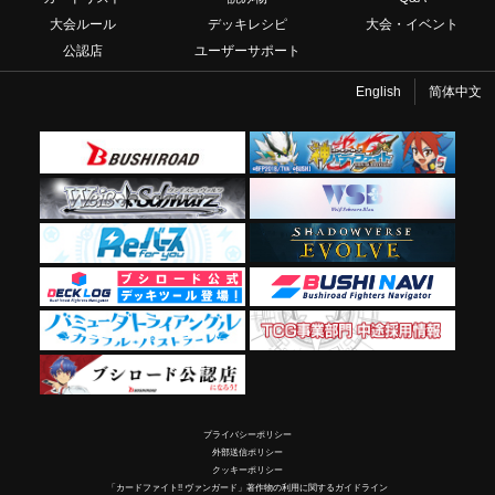
大会ルール
デッキレシピ
大会・イベント
公認店
ユーザーサポート
English
简体中文
プライバシーポリシー
外部送信ポリシー
クッキーポリシー
「カードファイト!! ヴァンガード」著作物の利用に関するガイドライン