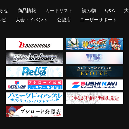
らせ
商品情報
カードリスト
読み物
Q&A
大
シピ
大会・イベント
公認店
ユーザーサポート