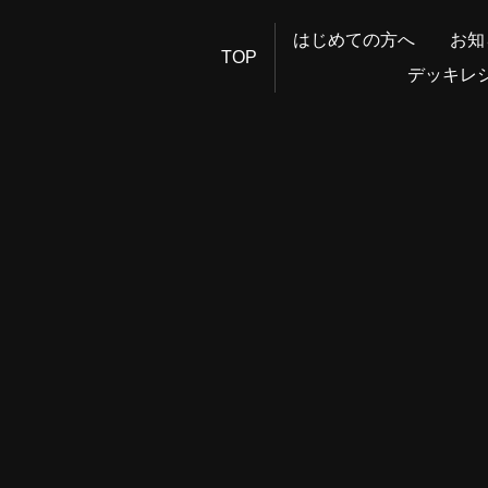
はじめての方へ
お知
TOP
デッキレ