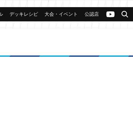
ル
デッキレシピ
大会・イベント
公認店
カード
大会
公認店舗
その他
ヴァンガードch
検索