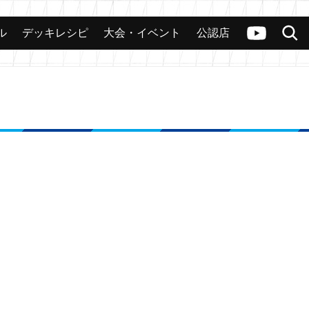
ル
デッキレシピ
大会・イベント
公認店
カード
大会
公認店舗
その他
ヴァンガードch
検索