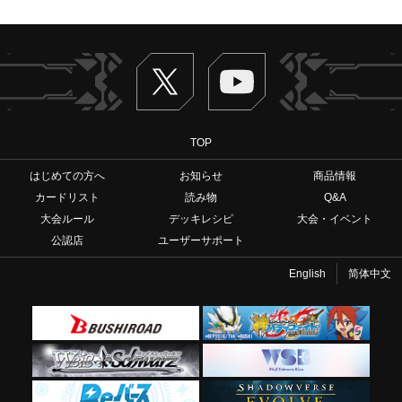
Twitter
ヴァンガードch
TOP
はじめての方へ
お知らせ
商品情報
カードリスト
読み物
Q&A
大会ルール
デッキレシピ
大会・イベント
公認店
ユーザーサポート
English
简体中文