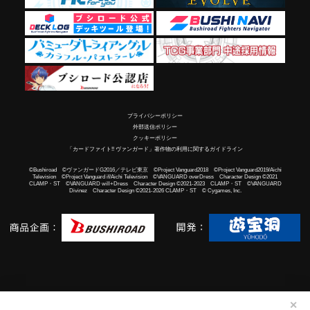
プライバシーポリシー
外部送信ポリシー
クッキーポリシー
「カードファイト!! ヴァンガード」著作物の利用に関するガイドライン
©Bushiroad ©ヴァンガードG2016／テレビ東京 ©Project Vanguard2018 ©Project Vanguard2019/Aichi
Television ©Project Vanguard if/Aichi Television ©VANGUARD overDress Character Design ©2021
CLAMP・ST ©VANGUARD will+Dress Character Design ©2021-2023 CLAMP・ST ©VANGUARD
Divinez Character Design ©2021-2026 CLAMP・ST © Cygames, Inc.
✕