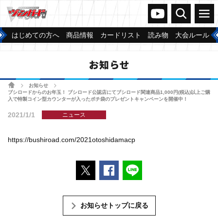
ヴァンガードch
検索
メニュー
はじめての方へ
商品情報
カードリスト
読み物
大会ルール
お知らせ
ホーム
お知らせ
>
>
ブシロードからのお年玉！ ブシロード公認店にてブシロード関連商品1,000円(税込)以上ご購
入で特製コイン型カウンターが入ったポチ袋のプレゼントキャンペーンを開催中！
2021/1/1
ニュース
https://bushiroad.com/2021otoshidamacp
ポストする
Facebookでシェアする
LINEで送る
お知らせトップに戻る