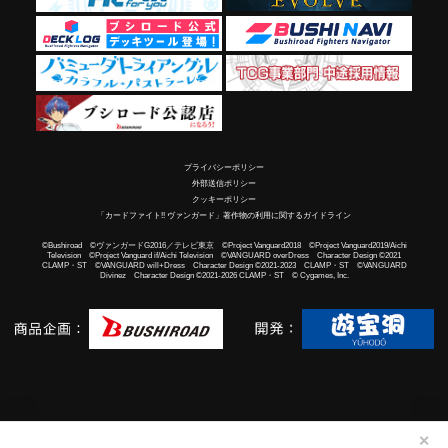
プライバシーポリシー
外部送信ポリシー
クッキーポリシー
「カードファイト!! ヴァンガード」著作物の利用に関するガイドライン
©Bushiroad ©ヴァンガードG2016／テレビ東京 ©Project Vanguard2018 ©Project Vanguard2019/Aichi
Television ©Project Vanguard if/Aichi Television ©VANGUARD overDress Character Design ©2021
CLAMP・ST ©VANGUARD will+Dress Character Design ©2021-2023 CLAMP・ST ©VANGUARD
Divinez Character Design ©2021-2026 CLAMP・ST © Cygames, Inc.
✕