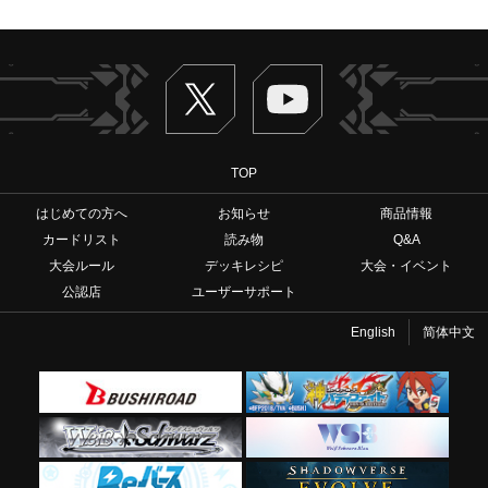
Twitter
ヴァンガードch
TOP
はじめての方へ
お知らせ
商品情報
カードリスト
読み物
Q&A
大会ルール
デッキレシピ
大会・イベント
公認店
ユーザーサポート
English
简体中文