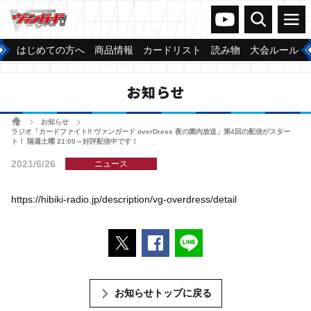
ヴァンガードch
検索
メニュー
はじめての方へ
商品情報
カードリスト
読み物
大会ルール
お知らせ
ホーム
お知らせ
>
>
ラジオ「カードファイト!! ヴァンガード overDress 夜の園内放送」第4回の配信がスター
ト！ 隔週土曜 21:00～好評配信中です！
2021/6/26
ニュース
https://hibiki-radio.jp/description/vg-overdress/detail
ポストする
Facebookでシェアする
LINEで送る
お知らせトップに戻る