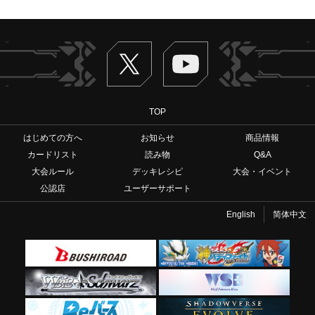
Twitter
ヴァンガードch
TOP
はじめての方へ
お知らせ
商品情報
カードリスト
読み物
Q&A
大会ルール
デッキレシピ
大会・イベント
公認店
ユーザーサポート
English
简体中文