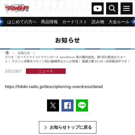
ヴァンガードch
検索
メニュー
はじめての方へ
商品情報
カードリスト
読み物
大会ルール
お知らせ
ホーム
お知らせ
>
>
ラジオ「カードファイト!! ヴァンガード overDress 夜の園内放送」第7回の配信がスター
ト！ ゲストに伊勢木マサノリ役の森嶋秀太さんが登場！ 隔週土曜 21:00～好評配信中です！
2021/8/7
ニュース
https://hibiki-radio.jp/description/vg-overdress/detail
ポストする
Facebookでシェアする
LINEで送る
お知らせトップに戻る