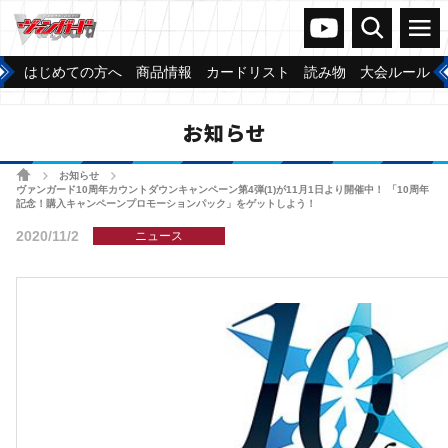
ヴァンガードch
検索
メニュー
はじめての方へ
商品情報
カードリスト
読み物
大会ルール
お知らせ
ホーム
お知らせ
>
>
ヴァンガード10周年カウントダウンキャンペーン第4弾(1)が11月1日より開催中！ 「10周年
記念！購入キャンペーンプロモーションパック」をゲットしよう！
2020/11/2
ニュース