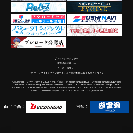
プライバシーポリシー
外部送信ポリシー
クッキーポリシー
「カードファイト!! ヴァンガード」著作物の利用に関するガイドライン
©Bushiroad ©ヴァンガードG2016／テレビ東京 ©Project Vanguard2018 ©Project Vanguard2019/Aichi
Television ©Project Vanguard if/Aichi Television ©VANGUARD overDress Character Design ©2021
CLAMP・ST ©VANGUARD will+Dress Character Design ©2021-2023 CLAMP・ST ©VANGUARD
Divinez Character Design ©2021-2026 CLAMP・ST © Cygames, Inc.