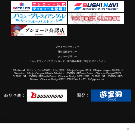
プライバシーポリシー
外部送信ポリシー
クッキーポリシー
「カードファイト!! ヴァンガード」著作物の利用に関するガイドライン
©Bushiroad ©ヴァンガードG2016／テレビ東京 ©Project Vanguard2018 ©Project Vanguard2019/Aichi
Television ©Project Vanguard if/Aichi Television ©VANGUARD overDress Character Design ©2021
CLAMP・ST ©VANGUARD will+Dress Character Design ©2021-2023 CLAMP・ST ©VANGUARD
Divinez Character Design ©2021-2026 CLAMP・ST © Cygames, Inc.
✕