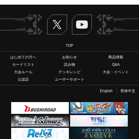
Twitter
ヴァンガードch
TOP
はじめての方へ
お知らせ
商品情報
カードリスト
読み物
Q&A
大会ルール
デッキレシピ
大会・イベント
公認店
ユーザーサポート
English
简体中文