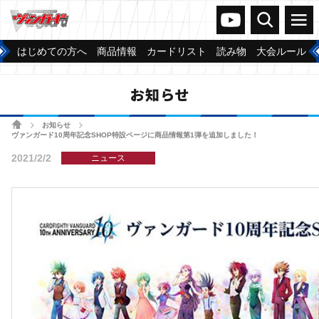
ヴァンガードch
検索
メニュー
はじめての方へ
商品情報
カードリスト
読み物
大会ルール
お知らせ
ホーム
お知らせ
>
>
ヴァンガード10周年記念SHOP特設ページに商品情報第1弾を追加しました！
2021/2/2
ニュース