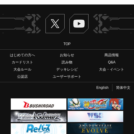
Twitter
ヴァンガードch
TOP
はじめての方へ
お知らせ
商品情報
カードリスト
読み物
Q&A
大会ルール
デッキレシピ
大会・イベント
公認店
ユーザーサポート
English
简体中文