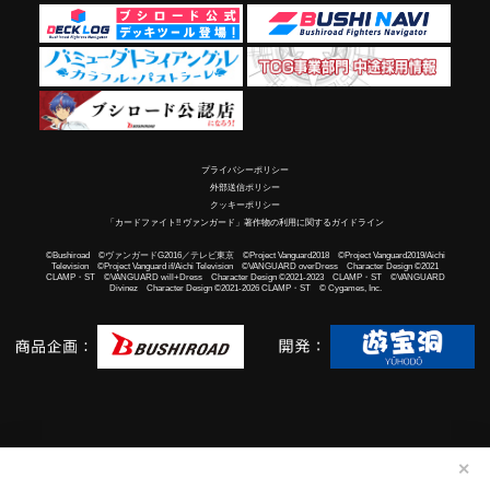
プライバシーポリシー
外部送信ポリシー
クッキーポリシー
「カードファイト!! ヴァンガード」著作物の利用に関するガイドライン
©Bushiroad ©ヴァンガードG2016／テレビ東京 ©Project Vanguard2018 ©Project Vanguard2019/Aichi
Television ©Project Vanguard if/Aichi Television ©VANGUARD overDress Character Design ©2021
CLAMP・ST ©VANGUARD will+Dress Character Design ©2021-2023 CLAMP・ST ©VANGUARD
Divinez Character Design ©2021-2026 CLAMP・ST © Cygames, Inc.
✕