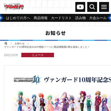
ヴァンガードch
検索
メニュー
はじめての方へ
商品情報
カードリスト
読み物
大会ルール
お知らせ
ホーム
お知らせ
>
>
ヴァンガード10周年記念SHOP特設ページに商品情報第2弾を追加しました！
2021/2/9
ニュース