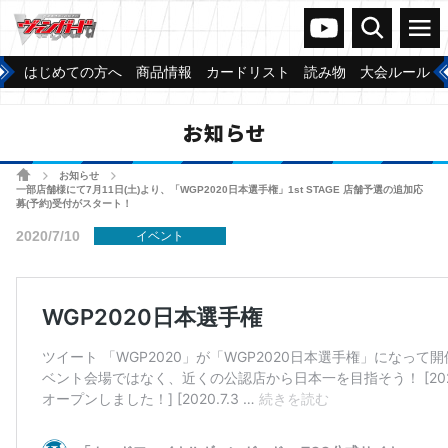
ヴァンガードch
検索
メニュー
はじめての方へ
商品情報
カードリスト
読み物
大会ルール
お知らせ
ホーム
お知らせ
>
>
一部店舗様にて7月11日(土)より、「WGP2020日本選手権」1st STAGE 店舗予選の追加応
募(予約)受付がスタート！
2020/7/10
イベント