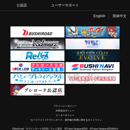
公認店
ユーザーサポート
English
简体中文
プライバシーポリシー
外部送信ポリシー
クッキーポリシー
「カードファイト!! ヴァンガード」著作物の利用に関するガイドライン
©Bushiroad ©ヴァンガードG2016／テレビ東京 ©Project Vanguard2018 ©Project Vanguard2019/Aichi