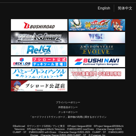
English
简体中文
プライバシーポリシー
外部送信ポリシー
クッキーポリシー
「カードファイト!! ヴァンガード」著作物の利用に関するガイドライン
©Bushiroad ©ヴァンガードG2016／テレビ東京 ©Project Vanguard2018 ©Project Vanguard2019/Aichi
Television ©Project Vanguard if/Aichi Television ©VANGUARD overDress Character Design ©2021
CLAMP・ST ©VANGUARD will+Dress Character Design ©2021-2023 CLAMP・ST ©VANGUARD
Divinez Character Design ©2021-2026 CLAMP・ST © Cygames, Inc.