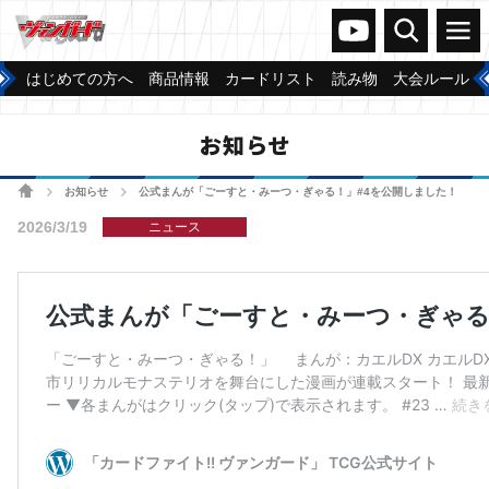
ヴァンガードch
検索
メニュー
はじめての方へ
商品情報
カードリスト
読み物
大会ルール
お知らせ
ホーム
お知らせ
公式まんが「ごーすと・みーつ・ぎゃる！」#4を公開しました！
>
>
2026/3/19
ニュース