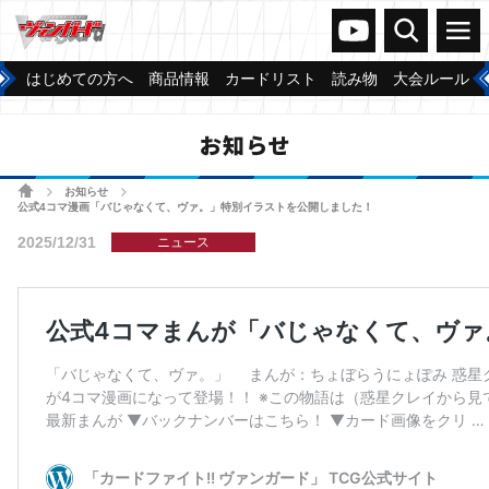
ヴァンガードch
検索
メニュー
はじめての方へ
商品情報
カードリスト
読み物
大会ルール
お知らせ
ホーム
お知らせ
>
>
公式4コマ漫画「バじゃなくて、ヴァ。」特別イラストを公開しました！
2025/12/31
ニュース