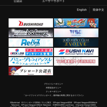
公認店
ユーザーサポート
English
简体中文
プライバシーポリシー
外部送信ポリシー
クッキーポリシー
「カードファイト!! ヴァンガード」著作物の利用に関するガイドライン
©Bushiroad ©ヴァンガードG2016／テレビ東京 ©Project Vanguard2018 ©Project Vanguard2019/Aichi
Television ©Project Vanguard if/Aichi Television ©VANGUARD overDress Character Design ©2021