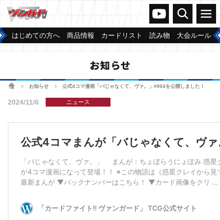
ヴァンガードch
検索
メニュー
はじめての方へ
商品情報
カードリスト
読み物
大会ルール
お知らせ
ホーム
お知らせ
公式4コマ漫画「バじゃなくて、ヴァ。」#004を公開しました！
>
>
2024/11/6
ニュース