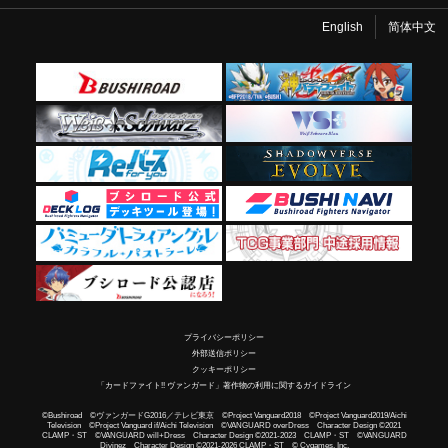
English
简体中文
プライバシーポリシー
外部送信ポリシー
クッキーポリシー
「カードファイト!! ヴァンガード」著作物の利用に関するガイドライン
©Bushiroad ©ヴァンガードG2016／テレビ東京 ©Project Vanguard2018 ©Project Vanguard2019/Aichi
Television ©Project Vanguard if/Aichi Television ©VANGUARD overDress Character Design ©2021
CLAMP・ST ©VANGUARD will+Dress Character Design ©2021-2023 CLAMP・ST ©VANGUARD
Divinez Character Design ©2021-2026 CLAMP・ST © Cygames, Inc.