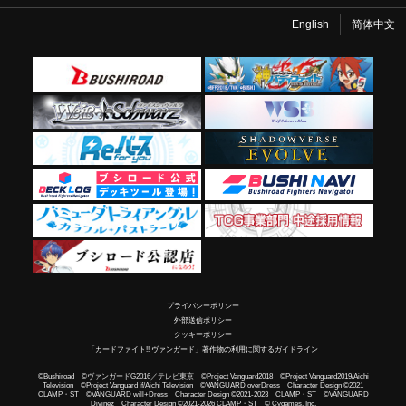
English
简体中文
プライバシーポリシー
外部送信ポリシー
クッキーポリシー
「カードファイト!! ヴァンガード」著作物の利用に関するガイドライン
©Bushiroad ©ヴァンガードG2016／テレビ東京 ©Project Vanguard2018 ©Project Vanguard2019/Aichi
Television ©Project Vanguard if/Aichi Television ©VANGUARD overDress Character Design ©2021
CLAMP・ST ©VANGUARD will+Dress Character Design ©2021-2023 CLAMP・ST ©VANGUARD
Divinez Character Design ©2021-2026 CLAMP・ST © Cygames, Inc.