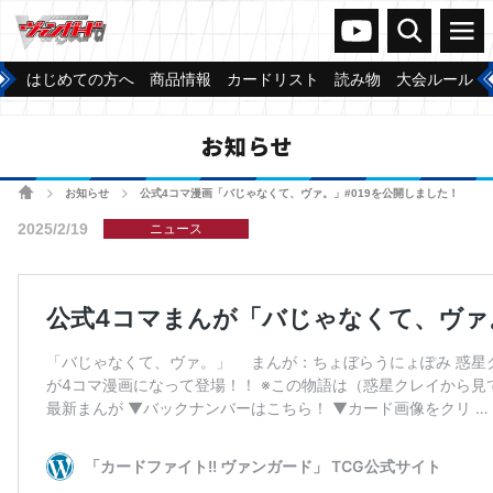
ヴァンガードch
検索
メニュー
はじめての方へ
商品情報
カードリスト
読み物
大会ルール
お知らせ
ホーム
お知らせ
公式4コマ漫画「バじゃなくて、ヴァ。」#019を公開しました！
>
>
2025/2/19
ニュース