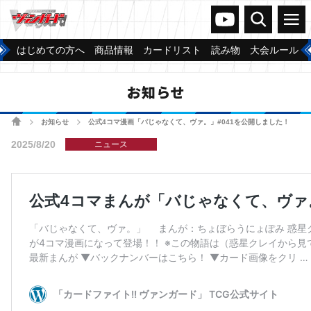
ヴァンガードch
検索
メニュー
はじめての方へ
商品情報
カードリスト
読み物
大会ルール
お知らせ
ホーム
お知らせ
公式4コマ漫画「バじゃなくて、ヴァ。」#041を公開しました！
>
>
2025/8/20
ニュース