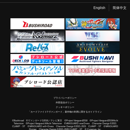
English
简体中文
プライバシーポリシー
外部送信ポリシー
クッキーポリシー
「カードファイト!! ヴァンガード」著作物の利用に関するガイドライン
©Bushiroad ©ヴァンガードG2016／テレビ東京 ©Project Vanguard2018 ©Project Vanguard2019/Aichi
Television ©Project Vanguard if/Aichi Television ©VANGUARD overDress Character Design ©2021
CLAMP・ST ©VANGUARD will+Dress Character Design ©2021-2023 CLAMP・ST ©VANGUARD
Divinez Character Design ©2021-2026 CLAMP・ST © Cygames, Inc.