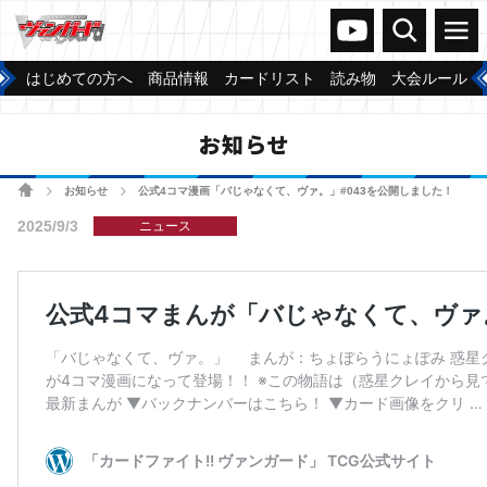
ヴァンガードch
検索
メニュー
はじめての方へ
商品情報
カードリスト
読み物
大会ルール
お知らせ
ホーム
お知らせ
公式4コマ漫画「バじゃなくて、ヴァ。」#043を公開しました！
>
>
2025/9/3
ニュース