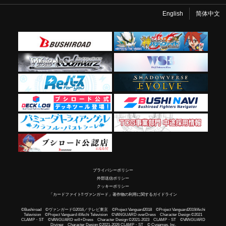
English
简体中文
プライバシーポリシー
外部送信ポリシー
クッキーポリシー
「カードファイト!! ヴァンガード」著作物の利用に関するガイドライン
©Bushiroad ©ヴァンガードG2016／テレビ東京 ©Project Vanguard2018 ©Project Vanguard2019/Aichi
Television ©Project Vanguard if/Aichi Television ©VANGUARD overDress Character Design ©2021
CLAMP・ST ©VANGUARD will+Dress Character Design ©2021-2023 CLAMP・ST ©VANGUARD
Divinez Character Design ©2021-2026 CLAMP・ST © Cygames, Inc.