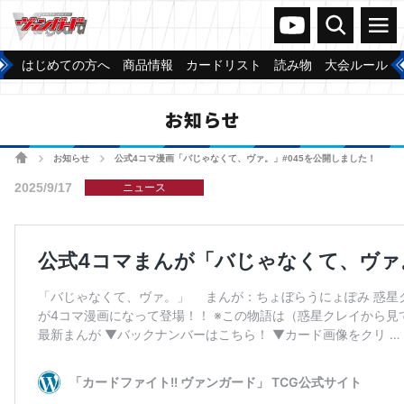
ヴァンガードch
検索
メニュー
はじめての方へ
商品情報
カードリスト
読み物
大会ルール
お知らせ
ホーム
お知らせ
公式4コマ漫画「バじゃなくて、ヴァ。」#045を公開しました！
>
>
2025/9/17
ニュース