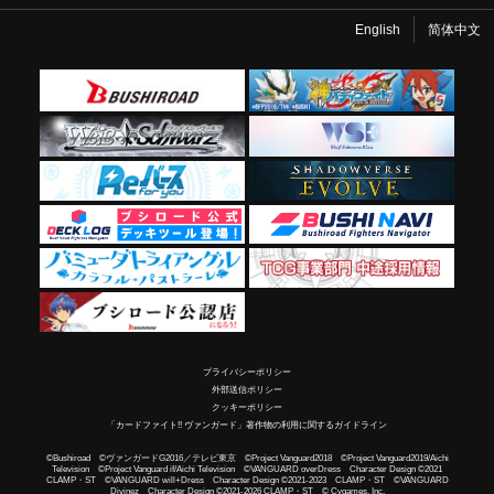
English
简体中文
プライバシーポリシー
外部送信ポリシー
クッキーポリシー
「カードファイト!! ヴァンガード」著作物の利用に関するガイドライン
©Bushiroad ©ヴァンガードG2016／テレビ東京 ©Project Vanguard2018 ©Project Vanguard2019/Aichi
Television ©Project Vanguard if/Aichi Television ©VANGUARD overDress Character Design ©2021
CLAMP・ST ©VANGUARD will+Dress Character Design ©2021-2023 CLAMP・ST ©VANGUARD
Divinez Character Design ©2021-2026 CLAMP・ST © Cygames, Inc.