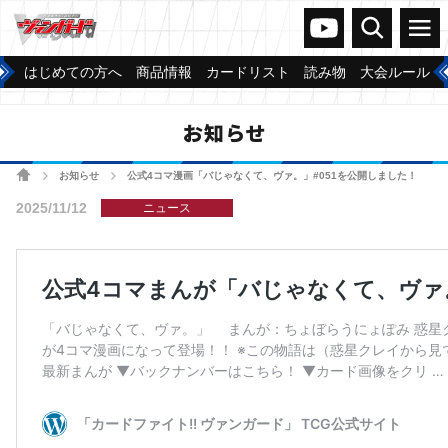
ヴァンガードch
検索
メニュー
はじめての方へ
商品情報
カードリスト
読み物
大会ルール
お知らせ
ホーム
お知らせ
公式4コマ漫画「バじゃなくて、ヴァ。」#051を公開しました！
>
>
2025/11/12
ニュース