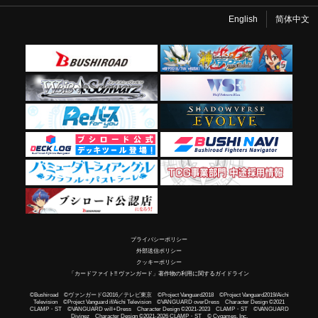
English
简体中文
プライバシーポリシー
外部送信ポリシー
クッキーポリシー
「カードファイト!! ヴァンガード」著作物の利用に関するガイドライン
©Bushiroad ©ヴァンガードG2016／テレビ東京 ©Project Vanguard2018 ©Project Vanguard2019/Aichi
Television ©Project Vanguard if/Aichi Television ©VANGUARD overDress Character Design ©2021
CLAMP・ST ©VANGUARD will+Dress Character Design ©2021-2023 CLAMP・ST ©VANGUARD
Divinez Character Design ©2021-2026 CLAMP・ST © Cygames, Inc.