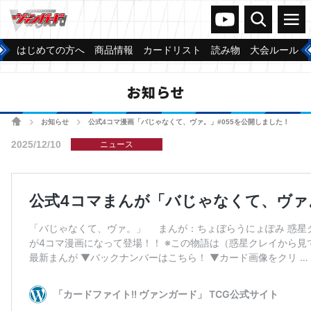
ヴァンガードch
検索
メニュー
はじめての方へ
商品情報
カードリスト
読み物
大会ルール
お知らせ
ホーム
お知らせ
公式4コマ漫画「バじゃなくて、ヴァ。」#055を公開しました！
>
>
2025/12/10
ニュース