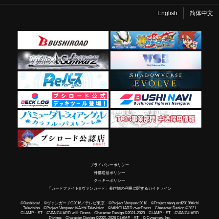
English
简体中文
プライバシーポリシー
外部送信ポリシー
クッキーポリシー
「カードファイト!! ヴァンガード」著作物の利用に関するガイドライン
©Bushiroad ©ヴァンガードG2016／テレビ東京 ©Project Vanguard2018 ©Project Vanguard2019/Aichi
Television ©Project Vanguard if/Aichi Television ©VANGUARD overDress Character Design ©2021
CLAMP・ST ©VANGUARD will+Dress Character Design ©2021-2023 CLAMP・ST ©VANGUARD
Divinez Character Design ©2021-2026 CLAMP・ST © Cygames, Inc.