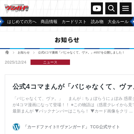
ヴァンガードch
検索
メニュー
はじめての方へ
商品情報
カードリスト
読み物
大会ルール
お知らせ
ホーム
お知らせ
公式4コマ漫画「バじゃなくて、ヴァ。」#057を公開しました！
>
>
2025/12/24
ニュース