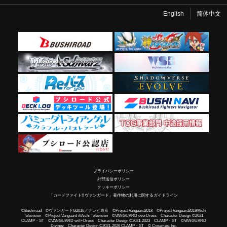
English
简体中文
プライバシーポリシー
外部送信ポリシー
クッキーポリシー
「カードファイト!! ヴァンガード」著作物の利用に関するガイドライン
©Bushiroad ©ヴァンガードG2016／テレビ東京 ©Project Vanguard2018 ©Project Vanguard2019/Aichi
Television ©Project Vanguard if/Aichi Television ©VANGUARD overDress Character Design ©2021
CLAMP・ST ©VANGUARD will+Dress Character Design ©2021-2023 CLAMP・ST ©VANGUARD
Divinez Character Design ©2021-2026 CLAMP・ST © Cygames, Inc.