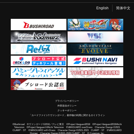
English
简体中文
プライバシーポリシー
外部送信ポリシー
クッキーポリシー
「カードファイト!! ヴァンガード」著作物の利用に関するガイドライン
©Bushiroad ©ヴァンガードG2016／テレビ東京 ©Project Vanguard2018 ©Project Vanguard2019/Aichi
Television ©Project Vanguard if/Aichi Television ©VANGUARD overDress Character Design ©2021
CLAMP・ST ©VANGUARD will+Dress Character Design ©2021-2023 CLAMP・ST ©VANGUARD
Divinez Character Design ©2021-2026 CLAMP・ST © Cygames, Inc.