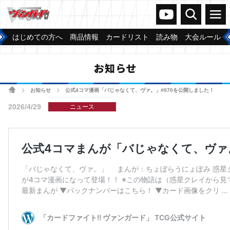
ヴァンガードch
検索
メニュー
はじめての方へ
商品情報
カードリスト
読み物
大会ルール
お知らせ
ホーム
お知らせ
公式4コマ漫画「バじゃなくて、ヴァ。」#070を公開しました！
>
>
2026/4/29
ニュース