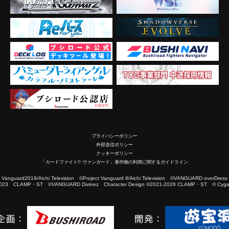
プライバシーポリシー
外部送信ポリシー
クッキーポリシー
「カードファイト!! ヴァンガード」著作物の利用に関するガイドライン
2019/Aichi Television ©Project Vanguard if/Aichi Television ©VANGUARD overDress
023 CLAMP・ST ©VANGUARD Divinez Character Design ©2021-2026 CLAMP・ST © Cygam