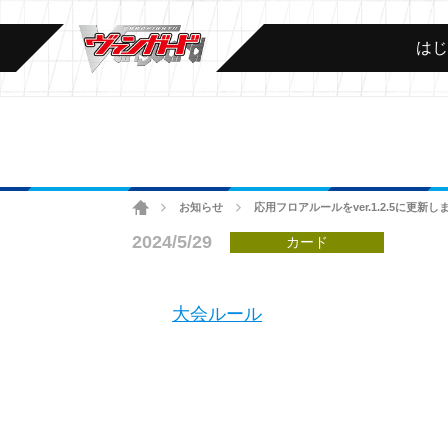
は
ホーム
お知らせ
応用フロアルールをver.1.2.5に更新し
>
>
2024/5/29
カード
大会ルール