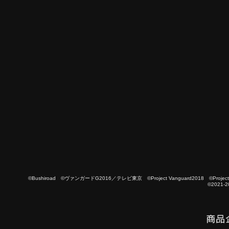
©Bushiroad ©ヴァンガードG2016／テレビ東京 ©Project Vanguard2018 ©Project Vanguard
©2021-2