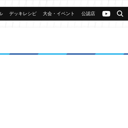
ル
デッキレシピ
大会・イベント
公認店
カード
大会
公認店舗
その他
ヴァンガードch
検索