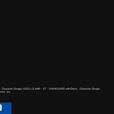
 Character Design ©2021 CLAMP・ST ©VANGUARD will+Dress Character Design
es, Inc.