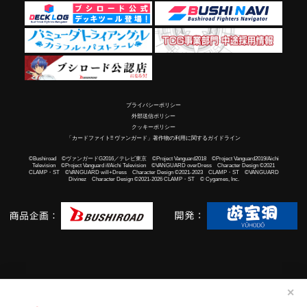
プライバシーポリシー
外部送信ポリシー
クッキーポリシー
「カードファイト!! ヴァンガード」著作物の利用に関するガイドライン
©Bushiroad ©ヴァンガードG2016／テレビ東京 ©Project Vanguard2018 ©Project Vanguard2019/Aichi
Television ©Project Vanguard if/Aichi Television ©VANGUARD overDress Character Design ©2021
CLAMP・ST ©VANGUARD will+Dress Character Design ©2021-2023 CLAMP・ST ©VANGUARD
Divinez Character Design ©2021-2026 CLAMP・ST © Cygames, Inc.
✕