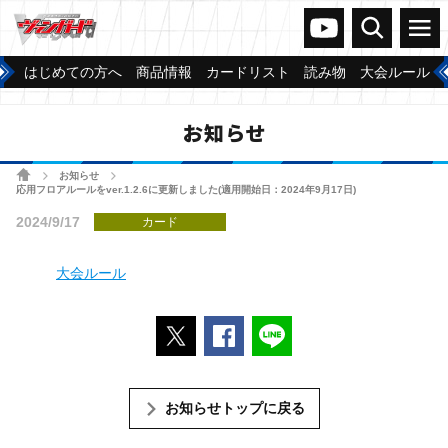
ヴァンガードch
検索
メニュー
はじめての方へ
商品情報
カードリスト
読み物
大会ルール
お知らせ
ホーム
お知らせ
>
>
応用フロアルールをver.1.2.6に更新しました(適用開始日：2024年9月17日)
2024/9/17
カード
大会ルール
ポストする
Facebookでシェアする
LINEで送る
お知らせトップに戻る