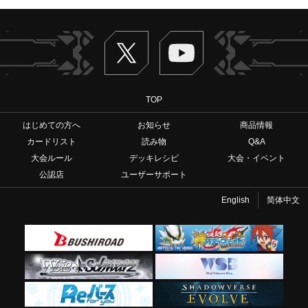
Twitter
ヴァンガードch
TOP
はじめての方へ
お知らせ
商品情報
カードリスト
読み物
Q&A
大会ルール
デッキレシピ
大会・イベント
公認店
ユーザーサポート
English
简体中文