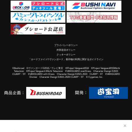
プライバシーポリシー
外部送信ポリシー
クッキーポリシー
「カードファイト!! ヴァンガード」著作物の利用に関するガイドライン
©Bushiroad ©ヴァンガードG2016／テレビ東京 ©Project Vanguard2018 ©Project Vanguard2019/Aichi
Television ©Project Vanguard if/Aichi Television ©VANGUARD overDress Character Design ©2021
CLAMP・ST ©VANGUARD will+Dress Character Design ©2021-2023 CLAMP・ST ©VANGUARD
Divinez Character Design ©2021-2026 CLAMP・ST © Cygames, Inc.
✕