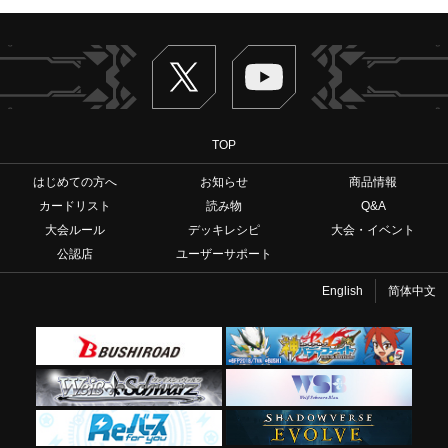
Twitter
ヴァンガードch
TOP
はじめての方へ
お知らせ
商品情報
カードリスト
読み物
Q&A
大会ルール
デッキレシピ
大会・イベント
公認店
ユーザーサポート
English
简体中文