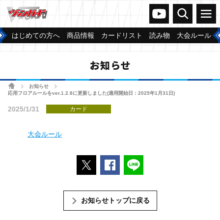
ヴァンガードch
検索
メニュー
はじめての方へ
商品情報
カードリスト
読み物
大会ルール
お知らせ
ホーム
お知らせ
>
>
応用フロアルールをver.1.2.8に更新しました(適用開始日：2025年1月31日)
2025/1/31
カード
大会ルール
ポストする
Facebookでシェアする
LINEで送る
お知らせトップに戻る