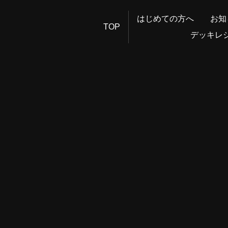
はじめての方へ
お知
TOP
デッキレ