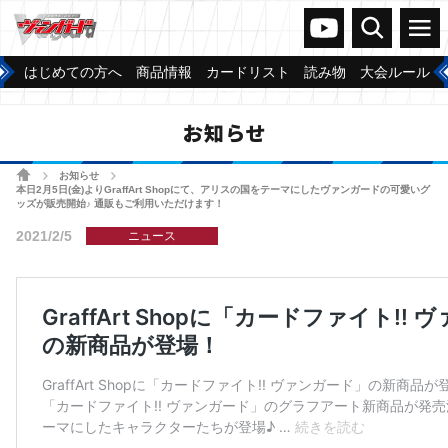
ヴァンガードch
検索
メニュー
はじめての方へ
商品情報
カードリスト
読み物
大会ルール
お知らせ
ホーム
お知らせ
>
>
本日2月5日(金)よりGraffArt Shopにて、アリスの国をテーマにしたヴァンガードの可愛いグ
ッズが販売開始♪ 通販もご利用いただけます！
2021/2/5
ニュース