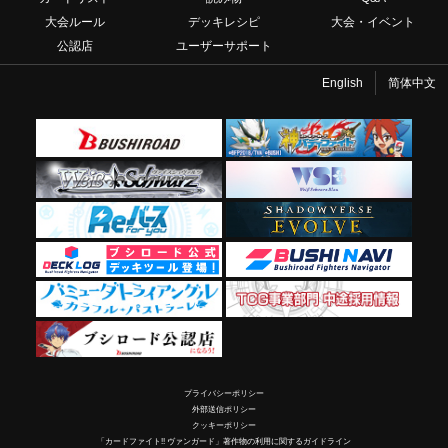
大会ルール
デッキレシピ
大会・イベント
公認店
ユーザーサポート
English
简体中文
プライバシーポリシー
外部送信ポリシー
クッキーポリシー
「カードファイト!! ヴァンガード」著作物の利用に関するガイドライン