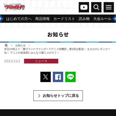
ヴァンガードch
検索
メニュー
はじめての方へ
商品情報
カードリスト
読み物
大会ルール
お知らせ
ホーム
お知らせ
>
>
本日23時より「裏ヴァン!! ヴァンガードアニメ待機所」第3回を配信！ まさかのレギュラー
化！ アニメの放送前にみんなで盛り上がろう！
2021/11/1
ニュース
ポストする
Facebookでシェアする
LINEで送る
お知らせトップに戻る