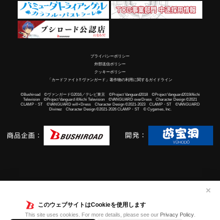
プライバシーポリシー
外部送信ポリシー
クッキーポリシー
「カードファイト!! ヴァンガード」著作物の利用に関するガイドライン
©Bushiroad ©ヴァンガードG2016／テレビ東京 ©Project Vanguard2018 ©Project Vanguard2019/Aichi
Television ©Project Vanguard if/Aichi Television ©VANGUARD overDress Character Design ©2021
CLAMP・ST ©VANGUARD will+Dress Character Design ©2021-2023 CLAMP・ST ©VANGUARD
Divinez Character Design ©2021-2026 CLAMP・ST © Cygames, Inc.
✕
このウェブサイトはCookieを使用します
This site uses cookies. For more details, please see our
Privacy Policy
.