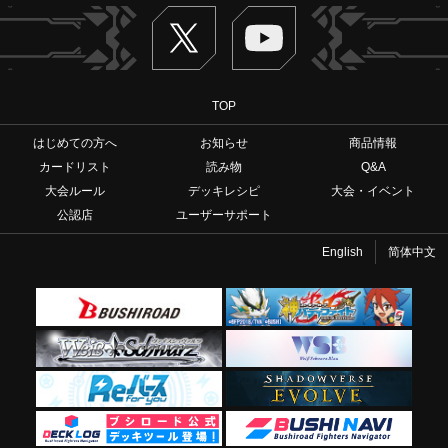
Twitter
ヴァンガードch
TOP
はじめての方へ
お知らせ
商品情報
カードリスト
読み物
Q&A
大会ルール
デッキレシピ
大会・イベント
公認店
ユーザーサポート
English
简体中文