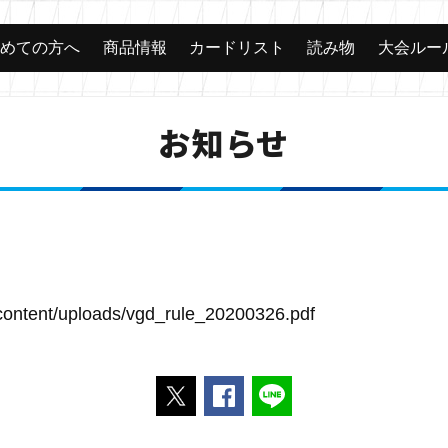
じめての方へ
商品情報
カードリスト
読み物
大会ルー
お知らせ
content/uploads/vgd_rule_20200326.pdf
ポストする
Facebookでシェアする
LINEで送る