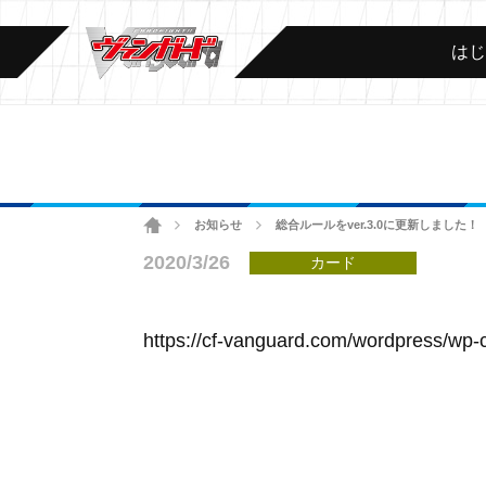
は
ホーム
お知らせ
総合ルールをver.3.0に更新しました！
>
>
2020/3/26
カード
https://cf-vanguard.com/wordpress/wp-