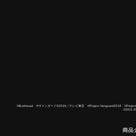
©Bushiroad ©ヴァンガードG2016／テレビ東京 ©Project Vanguard2018 ©Project Vanguard
©2021-2