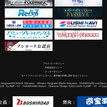
プライバシーポリシー
外部送信ポリシー
クッキーポリシー
「カードファイト!! ヴァンガード」著作物の利用に関するガイドライン
2019/Aichi Television ©Project Vanguard if/Aichi Television ©VANGUARD overDress
023 CLAMP・ST ©VANGUARD Divinez Character Design ©2021-2026 CLAMP・ST © Cygam