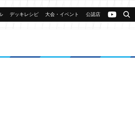
ル
デッキレシピ
大会・イベント
公認店
カード
大会
公認店舗
その他
ヴァンガードch
検索