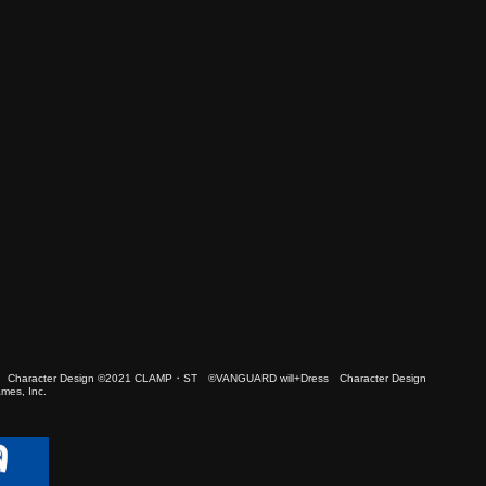
 Character Design ©2021 CLAMP・ST ©VANGUARD will+Dress Character Design
es, Inc.