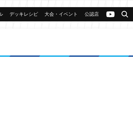
ル
デッキレシピ
大会・イベント
公認店
カード
大会
公認店舗
その他
ヴァンガードch
検索