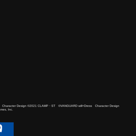
 Character Design ©2021 CLAMP・ST ©VANGUARD will+Dress Character Design
es, Inc.