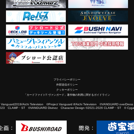
プライバシーポリシー
外部送信ポリシー
クッキーポリシー
「カードファイト!! ヴァンガード」著作物の利用に関するガイドライン
2019/Aichi Television ©Project Vanguard if/Aichi Television ©VANGUARD overDress
023 CLAMP・ST ©VANGUARD Divinez Character Design ©2021-2026 CLAMP・ST © Cygam