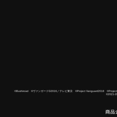
©Bushiroad ©ヴァンガードG2016／テレビ東京 ©Project Vanguard2018 ©Project Vanguard
©2021-2