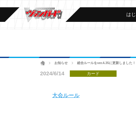
は
ホーム
お知らせ
総合ルールをver.4.35に更新しました！
>
>
2024/6/14
カード
大会ルール