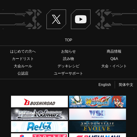
Twitter
ヴァンガードch
TOP
はじめての方へ
お知らせ
商品情報
カードリスト
読み物
Q&A
大会ルール
デッキレシピ
大会・イベント
公認店
ユーザーサポート
English
简体中文