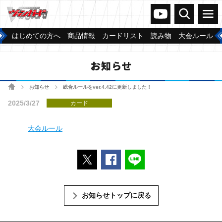
ヴァンガードch
検索
メニュー
はじめての方へ
商品情報
カードリスト
読み物
大会ルール
お知らせ
ホーム
お知らせ
総合ルールをver.4.42に更新しました！
>
>
2025/3/27
カード
大会ルール
ポストする
Facebookでシェアする
LINEで送る
お知らせトップに戻る