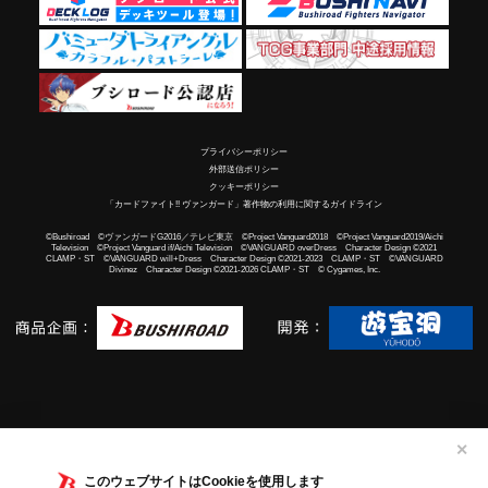
プライバシーポリシー
外部送信ポリシー
クッキーポリシー
「カードファイト!! ヴァンガード」著作物の利用に関するガイドライン
©Bushiroad ©ヴァンガードG2016／テレビ東京 ©Project Vanguard2018 ©Project Vanguard2019/Aichi
Television ©Project Vanguard if/Aichi Television ©VANGUARD overDress Character Design ©2021
CLAMP・ST ©VANGUARD will+Dress Character Design ©2021-2023 CLAMP・ST ©VANGUARD
Divinez Character Design ©2021-2026 CLAMP・ST © Cygames, Inc.
✕
このウェブサイトはCookieを使用します