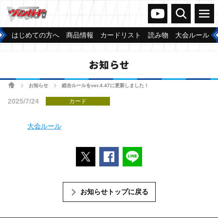
ヴァンガードch
検索
メニュー
はじめての方へ
商品情報
カードリスト
読み物
大会ルール
お知らせ
ホーム
お知らせ
総合ルールをver.4.47に更新しました！
>
>
2025/7/24
カード
大会ルール
ポストする
Facebookでシェアする
LINEで送る
お知らせトップに戻る