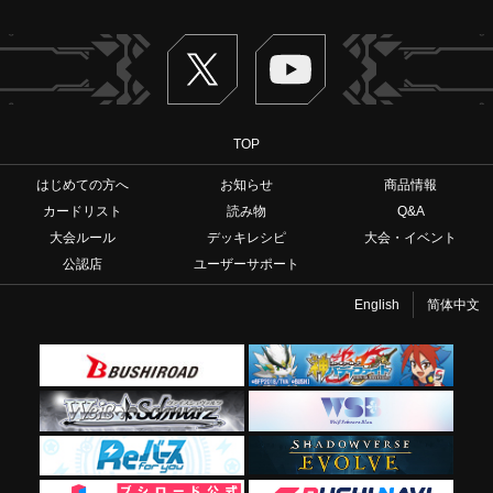
Twitter
ヴァンガードch
TOP
はじめての方へ
お知らせ
商品情報
カードリスト
読み物
Q&A
大会ルール
デッキレシピ
大会・イベント
公認店
ユーザーサポート
English
简体中文