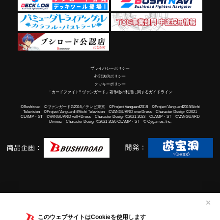
プライバシーポリシー
外部送信ポリシー
クッキーポリシー
「カードファイト!! ヴァンガード」著作物の利用に関するガイドライン
©Bushiroad ©ヴァンガードG2016／テレビ東京 ©Project Vanguard2018 ©Project Vanguard2019/Aichi
Television ©Project Vanguard if/Aichi Television ©VANGUARD overDress Character Design ©2021
CLAMP・ST ©VANGUARD will+Dress Character Design ©2021-2023 CLAMP・ST ©VANGUARD
Divinez Character Design ©2021-2026 CLAMP・ST © Cygames, Inc.
✕
このウェブサイトはCookieを使用します