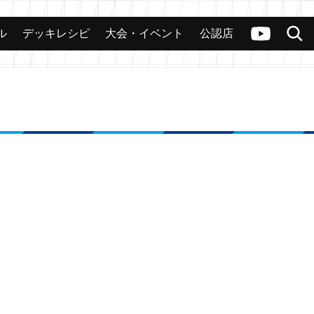
ル
デッキレシピ
大会・イベント
公認店
カード
大会
公認店舗
その他
ヴァンガードch
検索