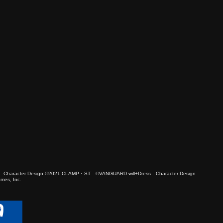
 Character Design ©2021 CLAMP・ST ©VANGUARD will+Dress Character Design
es, Inc.