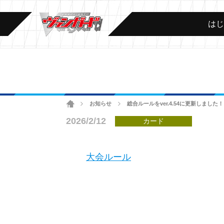
は
ホーム
お知らせ
総合ルールをver.4.54に更新しました！
>
>
2026/2/12
カード
大会ルール