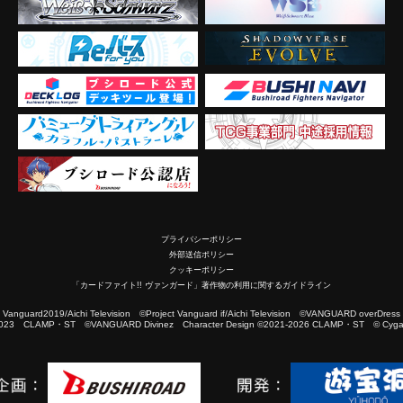
プライバシーポリシー
外部送信ポリシー
クッキーポリシー
「カードファイト!! ヴァンガード」著作物の利用に関するガイドライン
2019/Aichi Television ©Project Vanguard if/Aichi Television ©VANGUARD overDress
023 CLAMP・ST ©VANGUARD Divinez Character Design ©2021-2026 CLAMP・ST © Cygam