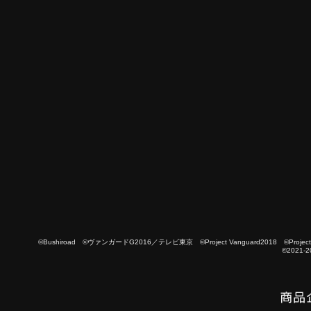
©Bushiroad ©ヴァンガードG2016／テレビ東京 ©Project Vanguard2018 ©Project Vanguard
©2021-2