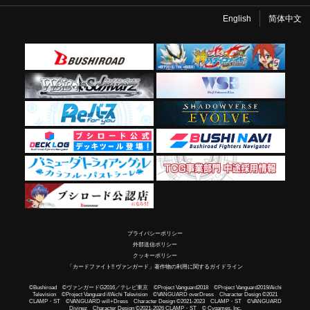
English
简体中文
プライバシーポリシー
外部送信ポリシー
クッキーポリシー
「カードファイト!! ヴァンガード」著作物の利用に関するガイドライン
©Bushiroad ©ヴァンガードG2016／テレビ東京 ©Project Vanguard2018 ©Project Vanguard2019/Aichi
Television ©Project Vanguard if/Aichi Television ©VANGUARD overDress Character Design ©2021
CLAMP・ST ©VANGUARD will+Dress Character Design ©2021-2023 CLAMP・ST ©VANGUARD
Divinez Character Design ©2021-2026 CLAMP・ST © Cygames, Inc.