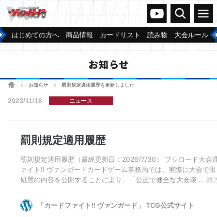
ヴァンガードch
検索
メニュー
はじめての方へ
商品情報
カードリスト
読み物
大会ルール
お知らせ
ホーム
お知らせ
罰則規定適用履歴を更新しました
>
>
2023/11/16
ニュース