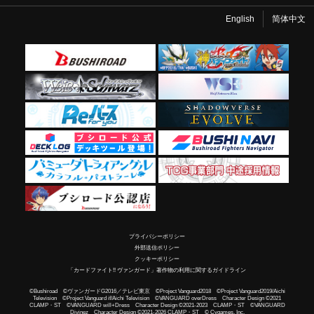
English
简体中文
プライバシーポリシー
外部送信ポリシー
クッキーポリシー
「カードファイト!! ヴァンガード」著作物の利用に関するガイドライン
©Bushiroad ©ヴァンガードG2016／テレビ東京 ©Project Vanguard2018 ©Project Vanguard2019/Aichi
Television ©Project Vanguard if/Aichi Television ©VANGUARD overDress Character Design ©2021
CLAMP・ST ©VANGUARD will+Dress Character Design ©2021-2023 CLAMP・ST ©VANGUARD
Divinez Character Design ©2021-2026 CLAMP・ST © Cygames, Inc.