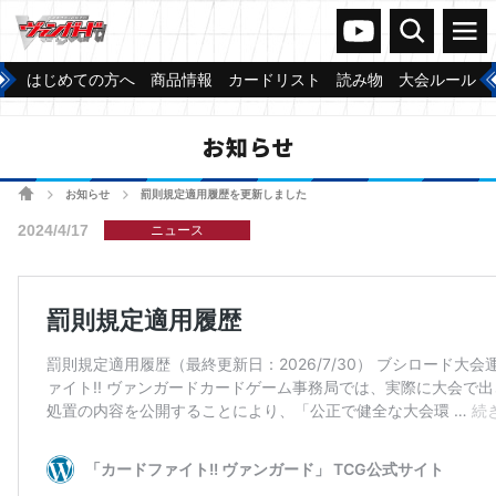
ヴァンガードch
検索
メニュー
はじめての方へ
商品情報
カードリスト
読み物
大会ルール
お知らせ
ホーム
お知らせ
罰則規定適用履歴を更新しました
>
>
2024/4/17
ニュース