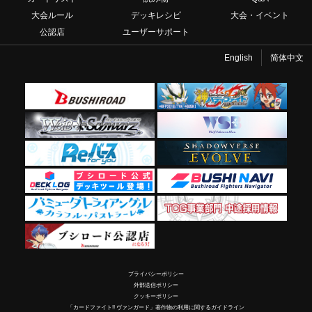
大会ルール
デッキレシピ
大会・イベント
公認店
ユーザーサポート
English
简体中文
プライバシーポリシー
外部送信ポリシー
クッキーポリシー
「カードファイト!! ヴァンガード」著作物の利用に関するガイドライン