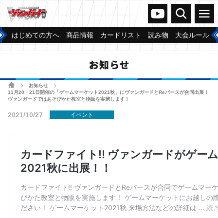
ヴァンガードch
検索
メニュー
はじめての方へ
商品情報
カードリスト
読み物
大会ルール
お知らせ
ホーム
お知らせ
>
>
11月20・21日開催の「ゲームマーケット2021秋」にヴァンガードとReバースが合同出展！
ヴァンガードではあそびかた教室と物販を実施します！
2021/10/27
イベント